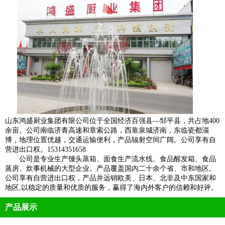
山东鸿盛厨业集团有限公司位于全国经济百强县—邹平县，共占地400
余亩。公司南临济青高速和章索公路，西靠泉城济南，东临瓷都淄
博，地理位置优越，交通运输便利，产品辐射空间广阔。公司享有自
营进出口权。15314351658
公司是专业生产馒头蒸箱、面食生产流水线、食品醒发箱、食品
蒸房、炊事机械的大型企业。产品覆盖国内二十余个省、市和地区。
公司享有自营进出口权，产品并远销欧美、日本、北非及中东国家和
地区,以稳定的质量和优质的服务，赢得了海内外客户的信赖和好评。
产品展示