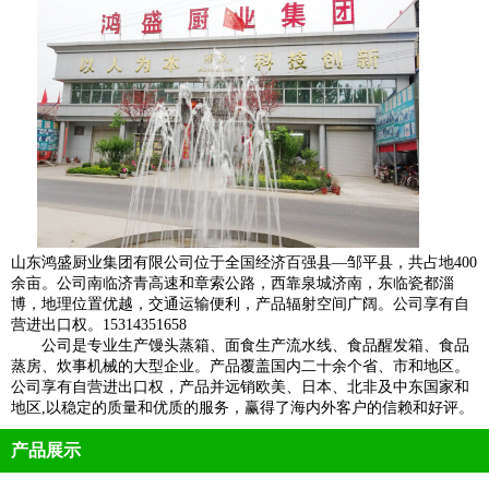
山东鸿盛厨业集团有限公司位于全国经济百强县—邹平县，共占地400
余亩。公司南临济青高速和章索公路，西靠泉城济南，东临瓷都淄
博，地理位置优越，交通运输便利，产品辐射空间广阔。公司享有自
营进出口权。15314351658
公司是专业生产馒头蒸箱、面食生产流水线、食品醒发箱、食品
蒸房、炊事机械的大型企业。产品覆盖国内二十余个省、市和地区。
公司享有自营进出口权，产品并远销欧美、日本、北非及中东国家和
地区,以稳定的质量和优质的服务，赢得了海内外客户的信赖和好评。
产品展示