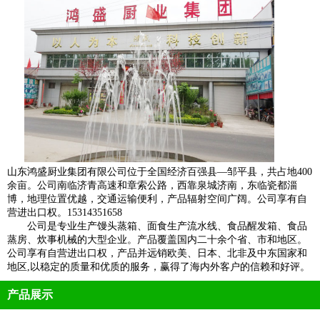
山东鸿盛厨业集团有限公司位于全国经济百强县—邹平县，共占地400
余亩。公司南临济青高速和章索公路，西靠泉城济南，东临瓷都淄
博，地理位置优越，交通运输便利，产品辐射空间广阔。公司享有自
营进出口权。15314351658
公司是专业生产馒头蒸箱、面食生产流水线、食品醒发箱、食品
蒸房、炊事机械的大型企业。产品覆盖国内二十余个省、市和地区。
公司享有自营进出口权，产品并远销欧美、日本、北非及中东国家和
地区,以稳定的质量和优质的服务，赢得了海内外客户的信赖和好评。
产品展示