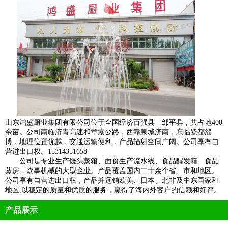
山东鸿盛厨业集团有限公司位于全国经济百强县—邹平县，共占地400
余亩。公司南临济青高速和章索公路，西靠泉城济南，东临瓷都淄
博，地理位置优越，交通运输便利，产品辐射空间广阔。公司享有自
营进出口权。15314351658
公司是专业生产馒头蒸箱、面食生产流水线、食品醒发箱、食品
蒸房、炊事机械的大型企业。产品覆盖国内二十余个省、市和地区。
公司享有自营进出口权，产品并远销欧美、日本、北非及中东国家和
地区,以稳定的质量和优质的服务，赢得了海内外客户的信赖和好评。
产品展示