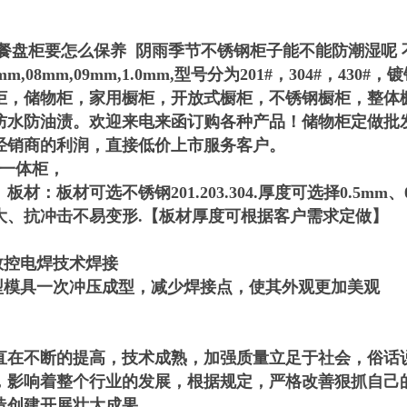
钢餐盘柜要怎么保养 阴雨季节不锈钢柜子能不能防潮湿呢 
,07mm,08mm,09mm,1.0mm,型号分为201#，304
柜，储物柜，家用橱柜，开放式橱柜，不锈钢橱柜，整体橱柜
防水防油渍。欢迎来电来函订购各种产品！储物柜定做批
经销商的利润，直接低价上市服务客户。
为一体柜，
板材：板材可选不锈钢201.203.304.厚度可选择0.5mm、
大、抗冲击不易变形.【板材厚度可根据客户需求定做】
数控电焊技术焊接
型模具一次冲压成型，减少焊接点，使其外观更加美观
直在不断的提高，技术成熟，加强质量立足于社会，俗话
，影响着整个行业的发展，根据
规定，严格改善狠抓自己
造创建开展壮大成果。