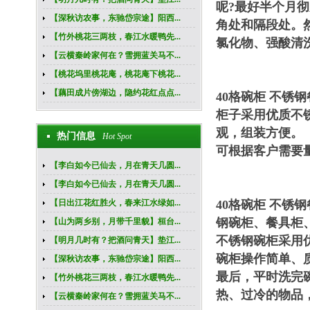
呢?最好半个月
【深秋访农事，东驰岱宗途】阳西...
角处和隔段处。
【竹外桃花三两枝，春江水暖鸭先...
氯化物、强酸清
【云横秦岭家何在？雪拥蓝关马不...
【桃花坞里桃花庵，桃花庵下桃花...
【藕田成片傍湖边，隐约花红点点...
40格碗柜 不
柜子采用优质不
观，组装方便。
热门信息
Hot Spot
可根据客户需要
【李白如今已仙去，月在青天几圆...
【李白如今已仙去，月在青天几圆...
【日出江花红胜火，春来江水绿如...
40格碗柜 不
钢碗柜、餐具柜
【山为两乡别，月带千里貌】桓台...
不锈钢碗柜采用
【明月几时有？把酒问青天】垫江...
碗柜操作简单、
【深秋访农事，东驰岱宗途】阳西...
最后，平时洗完
【竹外桃花三两枝，春江水暖鸭先...
热、过冷的物品
【云横秦岭家何在？雪拥蓝关马不...