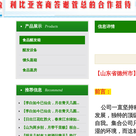
产品展示
Products
信息详情
食品醒发箱
醒发设备
馒头蒸箱
食品蒸房
【山东省德州市
推荐信息
Recommend
前言：
【李白如今已仙去，月在青天几圆...
公司一直坚持
【李白如今已仙去，月在青天几圆...
发展，独特的顶
【日出江花红胜火，春来江水绿如...
自我。集合公司
【山为两乡别，月带千里貌】桓台...
湿的环境，而这
【明月几时有？把酒问青天】垫江...