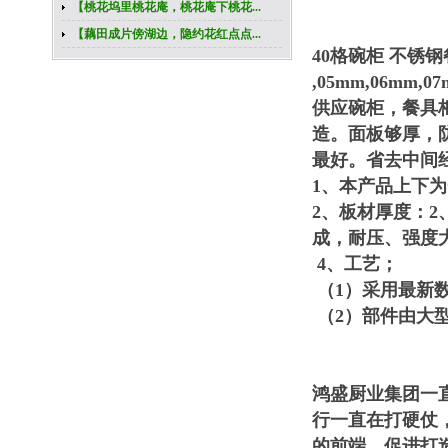
【桃花坞里桃花庵，桃花庵下桃花...
【藕田成片傍湖边，隐约花红点点...
40格碗柜 不锈
,05mm,06mm
供应碗柜，餐具
造。面板够厚，
最好。省去中间
1、本产品上下
2、板材厚度：2、
成，耐压、强度
4、工艺；
（1）采用最新
（2）部件由大
鸿盛厨业集团一
行一直在打硬仗
的前端，促进打