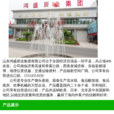
山东鸿盛厨业集团有限公司位于全国经济百强县—邹平县，共占地400
余亩。公司南临济青高速和章索公路，西靠泉城济南，东临瓷都淄
博，地理位置优越，交通运输便利，产品辐射空间广阔。公司享有自
营进出口权。15314351658
公司是专业生产馒头蒸箱、面食生产流水线、食品醒发箱、食品
蒸房、炊事机械的大型企业。产品覆盖国内二十余个省、市和地区。
公司享有自营进出口权，产品并远销欧美、日本、北非及中东国家和
地区,以稳定的质量和优质的服务，赢得了海内外客户的信赖和好评。
产品展示