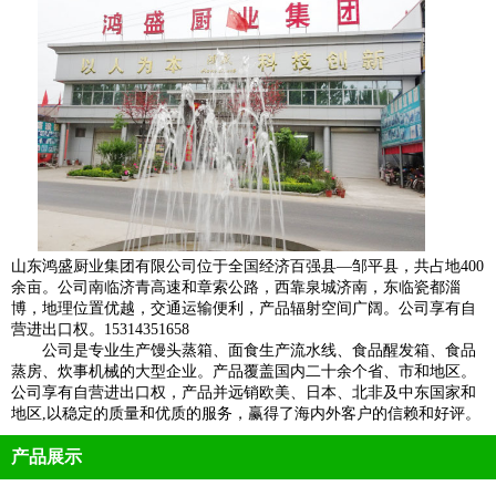
山东鸿盛厨业集团有限公司位于全国经济百强县—邹平县，共占地400
余亩。公司南临济青高速和章索公路，西靠泉城济南，东临瓷都淄
博，地理位置优越，交通运输便利，产品辐射空间广阔。公司享有自
营进出口权。15314351658
公司是专业生产馒头蒸箱、面食生产流水线、食品醒发箱、食品
蒸房、炊事机械的大型企业。产品覆盖国内二十余个省、市和地区。
公司享有自营进出口权，产品并远销欧美、日本、北非及中东国家和
地区,以稳定的质量和优质的服务，赢得了海内外客户的信赖和好评。
产品展示