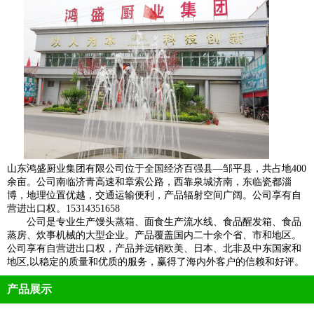
山东鸿盛厨业集团有限公司位于全国经济百强县—邹平县，共占地400
余亩。公司南临济青高速和章索公路，西靠泉城济南，东临瓷都淄
博，地理位置优越，交通运输便利，产品辐射空间广阔。公司享有自
营进出口权。15314351658
公司是专业生产馒头蒸箱、面食生产流水线、食品醒发箱、食品
蒸房、炊事机械的大型企业。产品覆盖国内二十余个省、市和地区。
公司享有自营进出口权，产品并远销欧美、日本、北非及中东国家和
地区,以稳定的质量和优质的服务，赢得了海内外客户的信赖和好评。
产品展示