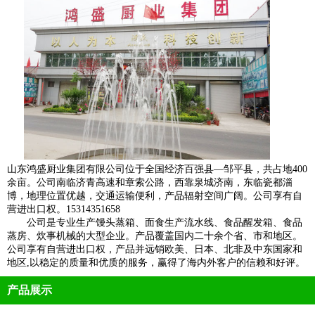
山东鸿盛厨业集团有限公司位于全国经济百强县—邹平县，共占地400
余亩。公司南临济青高速和章索公路，西靠泉城济南，东临瓷都淄
博，地理位置优越，交通运输便利，产品辐射空间广阔。公司享有自
营进出口权。15314351658
公司是专业生产馒头蒸箱、面食生产流水线、食品醒发箱、食品
蒸房、炊事机械的大型企业。产品覆盖国内二十余个省、市和地区。
公司享有自营进出口权，产品并远销欧美、日本、北非及中东国家和
地区,以稳定的质量和优质的服务，赢得了海内外客户的信赖和好评。
产品展示