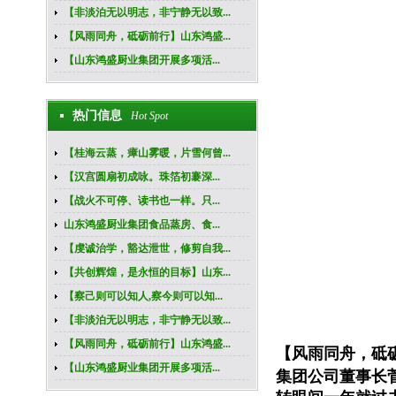
【非淡泊无以明志，非宁静无以致...
【风雨同舟，砥砺前行】山东鸿盛...
【山东鸿盛厨业集团开展多项活...
热门信息
Hot Spot
【桂海云蒸，瘴山雾暖，片雪何曾...
【汉宫圆扇初成咏。珠箔初褰深...
【战火不可停、读书也一样。只...
山东鸿盛厨业集团食品蒸房、食...
【虔诚治学，豁达泄世，修剪自我...
【共创辉煌，是永恒的目标】山东...
【察己则可以知人,察今则可以知...
【非淡泊无以明志，非宁静无以致...
【风雨同舟，砥砺前行】山东鸿盛...
【风雨同舟，砥砺
【山东鸿盛厨业集团开展多项活...
集团公司董事长