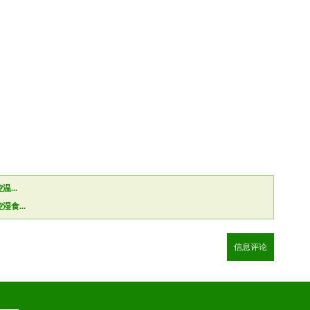
...
食...
信息评论