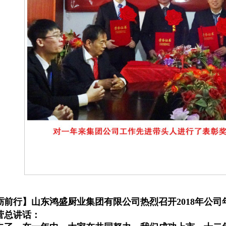
前行】山东鸿盛厨业集团有限公司热烈召开2018年公司
菅总讲话：