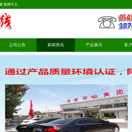
藏
繁體中文
公司公告
新闻资讯
产品展示
客