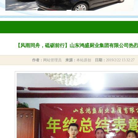
【风雨同舟，砥砺前行】山东鸿盛厨业集团有限公司热烈召
作者：
网站管理员
来源：
本站原创
日期：
2019/2/22 15:32:2