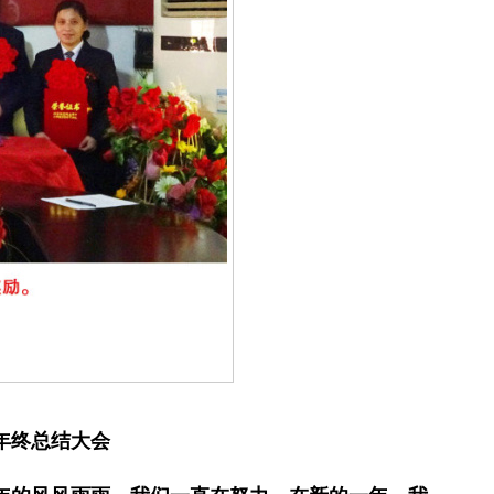
年
终总结大会